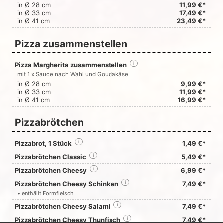
in Ø 28 cm
11,99 €*
in Ø 33 cm
17,49 €*
in Ø 41 cm
23,49 €*
Pizza zusammenstellen
Pizza Margherita zusammenstellen
i
mit 1 x Sauce nach Wahl und Goudakäse
in Ø 28 cm
9,99 €*
in Ø 33 cm
11,99 €*
in Ø 41 cm
16,99 €*
Pizzabrötchen
Pizzabrot, 1 Stück
i
1,49 €*
Pizzabrötchen Classic
i
5,49 €*
Pizzabrötchen Cheesy
i
6,99 €*
Pizzabrötchen Cheesy Schinken
i
7,49 €*
• enthällt Formfleisch
Pizzabrötchen Cheesy Salami
i
7,49 €*
Pizzabrötchen Cheesy Thunfisch
i
7,49 €*