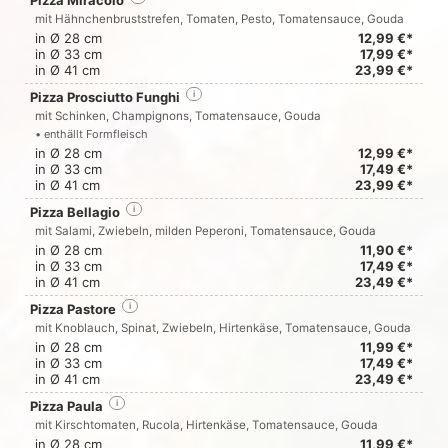
Pizza Miracolo
mit Hähnchenbruststrefen, Tomaten, Pesto, Tomatensauce, Gouda
in Ø 28 cm
12,99 €*
in Ø 33 cm
17,99 €*
in Ø 41 cm
23,99 €*
Pizza Prosciutto Funghi
i
mit Schinken, Champignons, Tomatensauce, Gouda
• enthällt Formfleisch
in Ø 28 cm
12,99 €*
in Ø 33 cm
17,49 €*
in Ø 41 cm
23,99 €*
Pizza Bellagio
i
mit Salami, Zwiebeln, milden Peperoni, Tomatensauce, Gouda
in Ø 28 cm
11,90 €*
in Ø 33 cm
17,49 €*
in Ø 41 cm
23,49 €*
Pizza Pastore
i
mit Knoblauch, Spinat, Zwiebeln, Hirtenkäse, Tomatensauce, Gouda
in Ø 28 cm
11,99 €*
in Ø 33 cm
17,49 €*
in Ø 41 cm
23,49 €*
Pizza Paula
i
mit Kirschtomaten, Rucola, Hirtenkäse, Tomatensauce, Gouda
in Ø 28 cm
11,99 €*