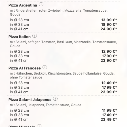
Pizza Argentina
i
mit Rinderstreifen, roten Zwiebeln, Mozzarella, Tomatensauce,
Gouda
in Ø 28 cm
13,99 €*
in Ø 33 cm
18,90 €*
in Ø 41 cm
24,90 €*
Pizza Italien
i
mit Salami, saftigen Tomaten, Basilikum, Mozzarella, Tomatensauce,
Gouda
in Ø 28 cm
12,90 €*
in Ø 33 cm
17,90 €*
in Ø 41 cm
23,90 €*
Pizza Al Francese
i
mit Hähnchen, Brokkoli, Kirschtomaten, Sauce hollandaise, Gouda,
ohne Tomatensauce
in Ø 28 cm
12,49 €*
in Ø 33 cm
17,99 €*
in Ø 41 cm
23,99 €*
Pizza Salami Jalapenos
i
mit Salami, Jalapenos, Tomatensauce, Gouda
in Ø 28 cm
11,99 €*
in Ø 33 cm
17,49 €*
in Ø 41 cm
23,49 €*
i