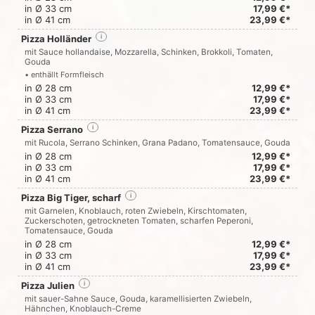
in Ø 33 cm
17,99 €*
in Ø 41 cm
23,99 €*
Pizza Holländer
i
mit Sauce hollandaise, Mozzarella, Schinken, Brokkoli, Tomaten,
Gouda
• enthällt Formfleisch
in Ø 28 cm
12,99 €*
in Ø 33 cm
17,99 €*
in Ø 41 cm
23,99 €*
Pizza Serrano
i
mit Rucola, Serrano Schinken, Grana Padano, Tomatensauce, Gouda
in Ø 28 cm
12,99 €*
in Ø 33 cm
17,99 €*
in Ø 41 cm
23,99 €*
Pizza Big Tiger, scharf
i
mit Garnelen, Knoblauch, roten Zwiebeln, Kirschtomaten,
Zuckerschoten, getrockneten Tomaten, scharfen Peperoni,
Tomatensauce, Gouda
in Ø 28 cm
12,99 €*
in Ø 33 cm
17,99 €*
in Ø 41 cm
23,99 €*
Pizza Julien
i
mit sauer-Sahne Sauce, Gouda, karamellisierten Zwiebeln,
Hähnchen, Knoblauch-Creme