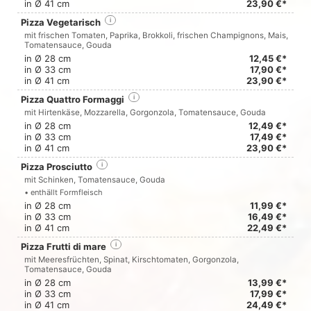
in Ø 41 cm
23,90 €*
Pizza Vegetarisch
i
mit frischen Tomaten, Paprika, Brokkoli, frischen Champignons, Mais,
Tomatensauce, Gouda
in Ø 28 cm
12,45 €*
in Ø 33 cm
17,90 €*
in Ø 41 cm
23,90 €*
Pizza Quattro Formaggi
i
mit Hirtenkäse, Mozzarella, Gorgonzola, Tomatensauce, Gouda
in Ø 28 cm
12,49 €*
in Ø 33 cm
17,49 €*
in Ø 41 cm
23,90 €*
Pizza Prosciutto
i
mit Schinken, Tomatensauce, Gouda
• enthällt Formfleisch
in Ø 28 cm
11,99 €*
in Ø 33 cm
16,49 €*
in Ø 41 cm
22,49 €*
Pizza Frutti di mare
i
mit Meeresfrüchten, Spinat, Kirschtomaten, Gorgonzola,
Tomatensauce, Gouda
in Ø 28 cm
13,99 €*
in Ø 33 cm
17,99 €*
in Ø 41 cm
24,49 €*