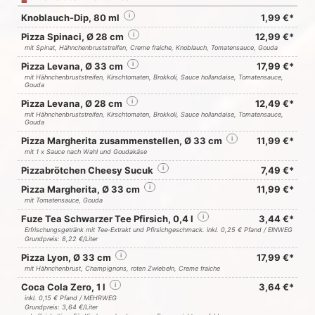
Knoblauch-Dip, 80 ml
i
1,99 €*
Pizza Spinaci, Ø 28 cm
i
12,99 €*
mit Spinat, Hähnchenbruststreifen, Creme fraiche, Knoblauch, Tomatensauce, Gouda
Pizza Levana, Ø 33 cm
i
17,99 €*
mit Hähnchenbruststreifen, Kirschtomaten, Brokkoli, Sauce hollandaise, Tomatensauce,
Gouda
Pizza Levana, Ø 28 cm
i
12,49 €*
mit Hähnchenbruststreifen, Kirschtomaten, Brokkoli, Sauce hollandaise, Tomatensauce,
Gouda
Pizza Margherita zusammenstellen, Ø 33 cm
i
11,99 €*
mit 1 x Sauce nach Wahl und Goudakäse
Pizzabrötchen Cheesy Sucuk
i
7,49 €*
Pizza Margherita, Ø 33 cm
i
11,99 €*
mit Tomatensauce, Gouda
Fuze Tea Schwarzer Tee Pfirsich, 0,4 l
i
3,44 €*
Erfrischungsgetränk mit Tee-Extrakt und Pfirsichgeschmack. inkl. 0,25 € Pfand / EINWEG
Grundpreis: 8,22 €/Liter
Pizza Lyon, Ø 33 cm
i
17,99 €*
mit Hähnchenbrust, Champignons, roten Zwiebeln, Creme fraiche
Coca Cola Zero, 1 l
i
3,64 €*
inkl. 0,15 € Pfand / MEHRWEG
Grundpreis: 3,64 €/Liter