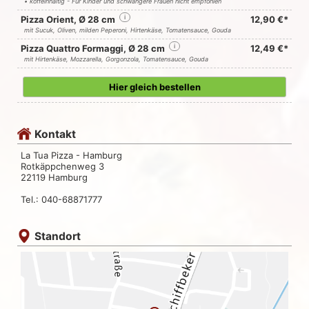
• koffeinhaltig - Für Kinder und schwangere Frauen nicht empfohlen
Pizza Orient, Ø 28 cm
i
12,90 €*
mit Sucuk, Oliven, milden Peperoni, Hirtenkäse, Tomatensauce, Gouda
Pizza Quattro Formaggi, Ø 28 cm
i
12,49 €*
mit Hirtenkäse, Mozzarella, Gorgonzola, Tomatensauce, Gouda
Hier gleich bestellen
Kontakt
La Tua Pizza - Hamburg
Rotkäppchenweg 3
22119 Hamburg
Tel.: 040-68871777
Standort