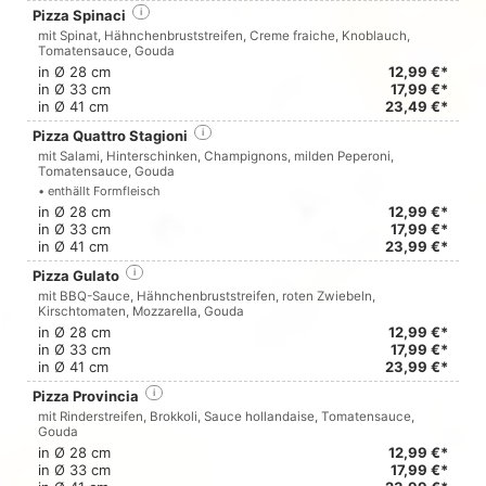
Pizza Spinaci
i
mit Spinat, Hähnchenbruststreifen, Creme fraiche, Knoblauch,
Tomatensauce, Gouda
in Ø 28 cm
12,99 €*
in Ø 33 cm
17,99 €*
in Ø 41 cm
23,49 €*
Pizza Quattro Stagioni
i
mit Salami, Hinterschinken, Champignons, milden Peperoni,
Tomatensauce, Gouda
• enthällt Formfleisch
in Ø 28 cm
12,99 €*
in Ø 33 cm
17,99 €*
in Ø 41 cm
23,99 €*
Pizza Gulato
i
mit BBQ-Sauce, Hähnchenbruststreifen, roten Zwiebeln,
Kirschtomaten, Mozzarella, Gouda
in Ø 28 cm
12,99 €*
in Ø 33 cm
17,99 €*
in Ø 41 cm
23,99 €*
Pizza Provincia
i
mit Rinderstreifen, Brokkoli, Sauce hollandaise, Tomatensauce,
Gouda
in Ø 28 cm
12,99 €*
in Ø 33 cm
17,99 €*