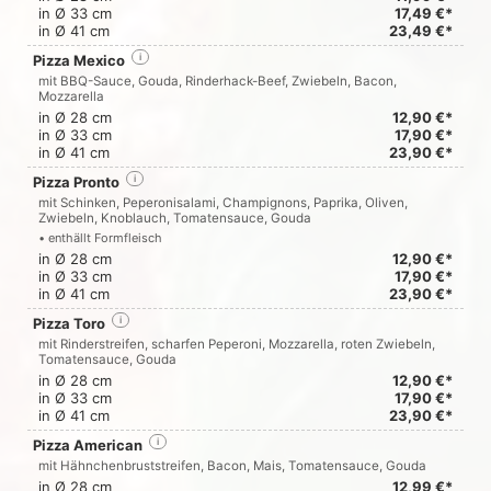
in Ø 33 cm
17,49 €*
in Ø 41 cm
23,49 €*
Pizza Mexico
i
mit BBQ-Sauce, Gouda, Rinderhack-Beef, Zwiebeln, Bacon,
Mozzarella
in Ø 28 cm
12,90 €*
in Ø 33 cm
17,90 €*
in Ø 41 cm
23,90 €*
Pizza Pronto
i
mit Schinken, Peperonisalami, Champignons, Paprika, Oliven,
Zwiebeln, Knoblauch, Tomatensauce, Gouda
• enthällt Formfleisch
in Ø 28 cm
12,90 €*
in Ø 33 cm
17,90 €*
in Ø 41 cm
23,90 €*
Pizza Toro
i
mit Rinderstreifen, scharfen Peperoni, Mozzarella, roten Zwiebeln,
Tomatensauce, Gouda
in Ø 28 cm
12,90 €*
in Ø 33 cm
17,90 €*
in Ø 41 cm
23,90 €*
Pizza American
i
mit Hähnchenbruststreifen, Bacon, Mais, Tomatensauce, Gouda
in Ø 28 cm
12,99 €*