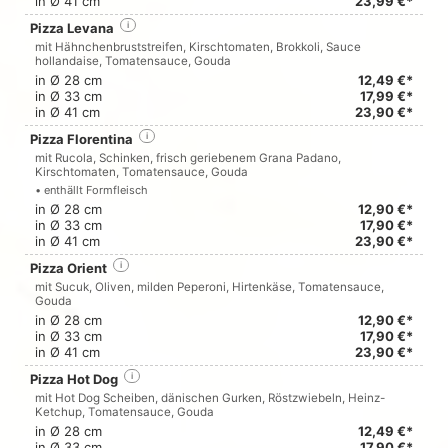
in Ø 41 cm
23,99 €*
Pizza Levana
i
mit Hähnchenbruststreifen, Kirschtomaten, Brokkoli, Sauce
hollandaise, Tomatensauce, Gouda
in Ø 28 cm
12,49 €*
in Ø 33 cm
17,99 €*
in Ø 41 cm
23,90 €*
Pizza Florentina
i
mit Rucola, Schinken, frisch geriebenem Grana Padano,
Kirschtomaten, Tomatensauce, Gouda
• enthällt Formfleisch
in Ø 28 cm
12,90 €*
in Ø 33 cm
17,90 €*
in Ø 41 cm
23,90 €*
Pizza Orient
i
mit Sucuk, Oliven, milden Peperoni, Hirtenkäse, Tomatensauce,
Gouda
in Ø 28 cm
12,90 €*
in Ø 33 cm
17,90 €*
in Ø 41 cm
23,90 €*
Pizza Hot Dog
i
mit Hot Dog Scheiben, dänischen Gurken, Röstzwiebeln, Heinz-
Ketchup, Tomatensauce, Gouda
in Ø 28 cm
12,49 €*
in Ø 33 cm
17,90 €*